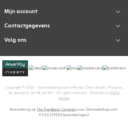
Mijn account
Contactgegevens
Volg ons
Copyright © 2026 - Zibrowebshop.com officieel Zibro dealer | Koop bij
de specialist van NL en BE! - All rights reserved - Realization
InStijl
Media
Beoordeling op
The Feedback Company
voor Zibrowebshop.com:
9.1/10 (19353 beoordelingen)