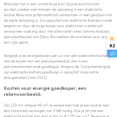
Wanneer het in een ruimte koud is en (bij)verwarmd moet
worden, zoeken veel mensen de oplossing in een elektrische
kachel. Maar wist je dat elektrisch verwarmen in veel gevallen niet
de beste oplossing is... De capaciteit van elektrische kachels is vaak
beperkt en door de hoge kosten voor elektriciteit is elektrisch
verwarmen vaak erg duur. Hét alternatief is een slimme mobiele
petroleumkachel van Zibro. We hebben de voordelen voor je op
een rijtje gezet.
9.2
Vergelijk je de energiekosten per uur van een elektrische kachel
met de kosten van een petroleumkachel, dan is een
petroleumkachel vaak goedkoper. Volgens de Consumentengids
zijn elektrische kachels goedkoop in aanschaf maar echte
energievreters (mei 2013)
Kosten voor energie goedkoper, een
rekenvoorbeeld:
Om 120 m³, oftewel 40 m², te verwarmen heb je een kachel met
een maximaal vermogen van 3 kW nodig. Doe je dit met een
elektrische kachel dan kost je dat ca. € 1,05 per uur*. Verwarm je