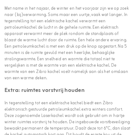
Met name in het najaar, de winter en het voorjaar zijn we op zoek
naar (bij)verwarming. Soms maar een uurtje, vaak wat langer. In
tegenstelling tot een elektrische kachel verwarmt een
petroleumkachel de lucht in de gehele ruimte. Een elektrisch
apparaat verwarmt meer de plek rondom de standplaats of
blaast de warme lucht door de ruimte. Een hele andere ervaring.
Een petroleumkachel is met een druk op de knop opgestart. Na 5
minuten is de ruimte gevuld met een heerlijke, behaaglijke
stralingswarmte. Een snelheid en warmte die totaal niet te
vergelijken is met de warmte van een elektrische kachel. De
warmte van een Zibro kachel voelt namelijk aan als het omslaan
van een warme deken.
Extra: ruimtes vorstvrij houden
In tegenstelling tot een elektrische kachel biedt een Zibro
elektronisch gestuurde petroleumkachel extra winters comfort.
Deze zogenoemde Laserkachel wordt ook gebruikt om in hartje
winter ruimtes vorstvrij te houden. De ingebouwde vorstbeveiliging
bewaakt permanent de temperatuur. Daalt deze tot 6°C, dan slaat
de kachel automatisch kort aan. Dit houdt de ergste kou uit de