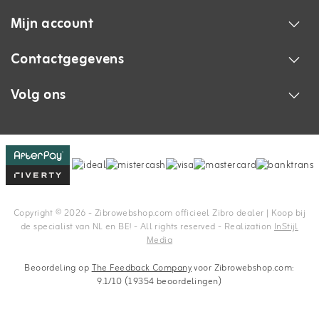
Mijn account
Contactgegevens
Volg ons
Copyright © 2026 - Zibrowebshop.com officieel Zibro dealer | Koop bij
de specialist van NL en BE! - All rights reserved - Realization
InStijl
Media
Beoordeling op
The Feedback Company
voor Zibrowebshop.com:
9.1/10 (19354 beoordelingen)