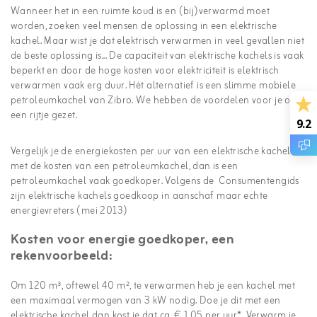
Wanneer het in een ruimte koud is en (bij)verwarmd moet
worden, zoeken veel mensen de oplossing in een elektrische
kachel. Maar wist je dat elektrisch verwarmen in veel gevallen niet
de beste oplossing is... De capaciteit van elektrische kachels is vaak
beperkt en door de hoge kosten voor elektriciteit is elektrisch
verwarmen vaak erg duur. Hét alternatief is een slimme mobiele
petroleumkachel van Zibro. We hebben de voordelen voor je op
een rijtje gezet.
9.2
Vergelijk je de energiekosten per uur van een elektrische kachel
met de kosten van een petroleumkachel, dan is een
petroleumkachel vaak goedkoper. Volgens de Consumentengids
zijn elektrische kachels goedkoop in aanschaf maar echte
energievreters (mei 2013)
Kosten voor energie goedkoper, een
rekenvoorbeeld:
Om 120 m³, oftewel 40 m², te verwarmen heb je een kachel met
een maximaal vermogen van 3 kW nodig. Doe je dit met een
elektrische kachel dan kost je dat ca. € 1,05 per uur*. Verwarm je