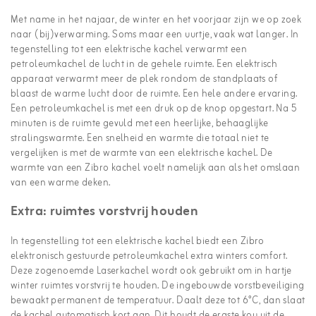
Met name in het najaar, de winter en het voorjaar zijn we op zoek
naar (bij)verwarming. Soms maar een uurtje, vaak wat langer. In
tegenstelling tot een elektrische kachel verwarmt een
petroleumkachel de lucht in de gehele ruimte. Een elektrisch
apparaat verwarmt meer de plek rondom de standplaats of
blaast de warme lucht door de ruimte. Een hele andere ervaring.
Een petroleumkachel is met een druk op de knop opgestart. Na 5
minuten is de ruimte gevuld met een heerlijke, behaaglijke
stralingswarmte. Een snelheid en warmte die totaal niet te
vergelijken is met de warmte van een elektrische kachel. De
warmte van een Zibro kachel voelt namelijk aan als het omslaan
van een warme deken.
Extra: ruimtes vorstvrij houden
In tegenstelling tot een elektrische kachel biedt een Zibro
elektronisch gestuurde petroleumkachel extra winters comfort.
Deze zogenoemde Laserkachel wordt ook gebruikt om in hartje
winter ruimtes vorstvrij te houden. De ingebouwde vorstbeveiliging
bewaakt permanent de temperatuur. Daalt deze tot 6°C, dan slaat
de kachel automatisch kort aan. Dit houdt de ergste kou uit de