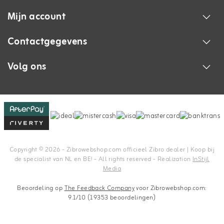
Mijn account
Contactgegevens
Volg ons
Copyright © 2026 - Zibrowebshop.com officieel Zibro dealer | Koop bij
de specialist van NL en BE! - All rights reserved - Realization
InStijl
Media
Beoordeling op
The Feedback Company
voor Zibrowebshop.com:
9.1/10 (19353 beoordelingen)