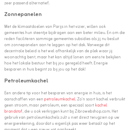
zeer passend alternatief.
Zonnepanelen
Met de klimaatdoelen van Parijs in het vizier, willen ook
gemeentes hun steentje bijdragen aan een beter milieu. En om die
reden faciliteren sommige gemeentes subsidies als jij nu besluit
om zonnepanelen aan te leggen op het dak. Vanwege dit
decentrale beleid is het wel afhankelijk van de plek waar jij
woonachtig bent, maar het kan altijd lonen om eens te bekijken
hoe het lokale bestuur het bij jou geregeld heeft. Energie
besparen in huis begint zo bij jou op het dak!
Petroleumkachel
Een andere tip voor het besparen van energie in huis, is het
aanschaffen van een
petroleumkachel
. Zo'n soort kachel verbruikt
geen stroom, maar petroleum, een speciaal soort
kachel
brandstof
, die u ook verkrijgen kunt bij Zibrowebshop.com. Het
gebruik van petroleumkachels zult u niet direct terugzien op uw
energierekening, doordat u eigenlijk pas weer betaalt op het
moment dat u een nieuw vat aanbreekt.