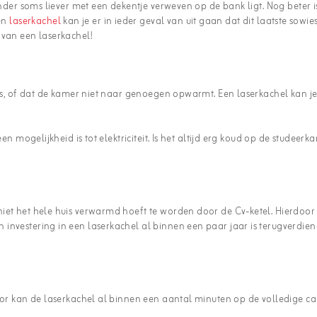
ander soms liever met een dekentje verweven op de bank ligt. Nog beter is
en
laserkachel
kan je er in ieder geval van uit gaan dat dit laatste sowi
 van een laserkachel!
 is, of dat de kamer niet naar genoegen opwarmt. Een laserkachel kan j
en mogelijkheid is tot elektriciteit. Is het altijd erg koud op de studee
iet het hele huis verwarmd hoeft te worden door de Cv-ketel. Hierdoor 
investering in een laserkachel al binnen een paar jaar is terugverdien
oor kan de laserkachel al binnen een aantal minuten op de volledige ca