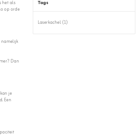
Tags
 het als
eso op orde
Laserkachel
(1)
e namelijk
rkamer? Dan
kan je
d. Een
paciteit