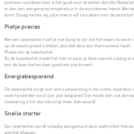
positieve voordelen kent, is het goed voor te stellen dat elke Nederl
er dan een aangename temperatuur in de woonkamer heerst. Met e
komt. Graag nemen wij jullie mee in vijf voordelen voor de aanschaf
Pietje precies
Met een laserkachel hoef je niet bang te zijn dat het ineens te warm
op de exacte graad instellen, doordat deze een thermometer heeft.
Plaats van de laserkachel
Bij de laserkachel maakt het niet uit waar je deze neerzet, zolang er e
kan de laser kachel daar goed van pas komen!
Energiebesparend
De laserkachel zorgt voor extra verwarming in de ruimte, waardoor n
vaak honderden euro’s per jaar besparen! Dat maakt dan ook dat een 
investering is het dus natuurlijk meer dan waard!
Snelle starter
Een laserkachel wordt volledig aangestuurd door elektriciteit. Hierd
warmte afgeven.