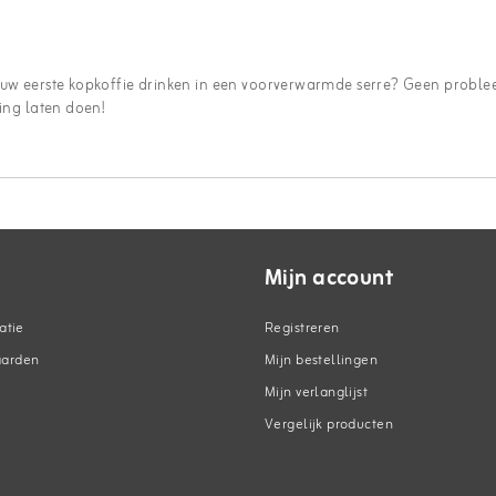
jouw eerste kopkoffie drinken in een voorverwarmde serre? Geen proble
ding laten doen!
Mijn account
atie
Registreren
aarden
Mijn bestellingen
Mijn verlanglijst
Vergelijk producten
n