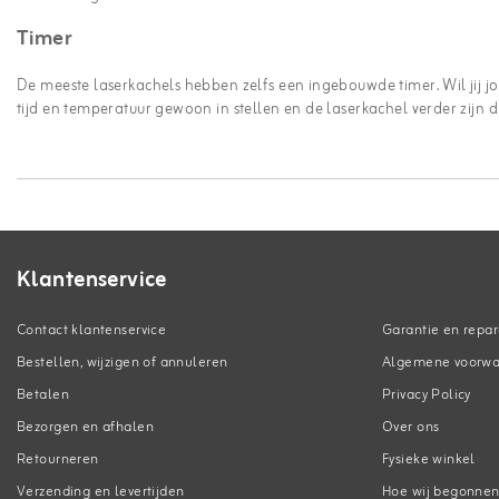
Timer
De meeste laserkachels hebben zelfs een ingebouwde timer. Wil jij 
tijd en temperatuur gewoon in stellen en de laserkachel verder zijn 
Klantenservice
Contact klantenservice
Garantie en repar
Bestellen, wijzigen of annuleren
Algemene voorw
Betalen
Privacy Policy
Bezorgen en afhalen
Over ons
Retourneren
Fysieke winkel
Verzending en levertijden
Hoe wij begonne