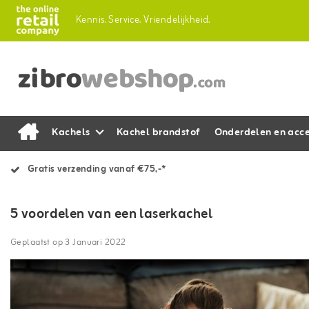
Kennis.
Service.
Vriendelijkheid.
Kachels
Kachel brandstof
Onderdelen en acce
Gratis verzending vanaf €75,-*
5 voordelen van een laserkachel
Geplaatst op
3 Januari 2022