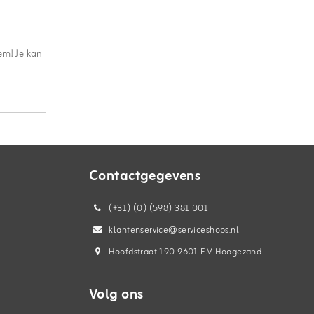
em! Je kan
Contactgegevens
(+31) (0) (598) 381 001
klantenservice@serviceshops.nl
Hoofdstraat 190 9601 EM Hoogezand
Volg ons