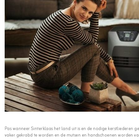
Pas wanneer Sinterklaas het land uit is en de nodige kerstliederen 
vaker gekrabd te worden en de mutsen en handschoenen worden vake