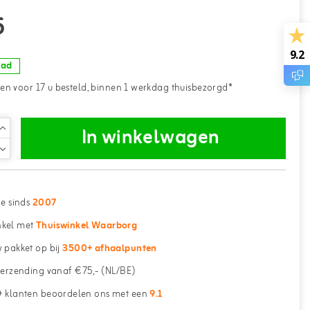
5
9.2
aad
n voor 17 u besteld, binnen 1 werkdag thuisbezorgd*
In winkelwagen
ne sinds
2007
kel met
Thuiswinkel Waarborg
 pakket op bij
3500+ afhaalpunten
erzending vanaf €75,- (NL/BE)
 klanten beoordelen ons met een
9.1