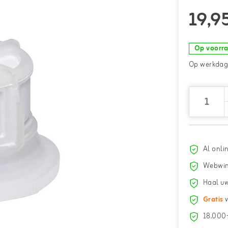
19,9
Op voorr
Op werkdage
Al onli
Webwin
Haal uw
Gratis
v
18.000+