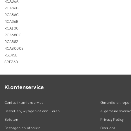
RCA86A
RCA86B
RCA86C
RCA86E
RCA100
RCA680C
RCA882
RCA3000E
RS145E
SRE260
Klantenservice
Contact klantenservice
Garantie en repar
Bestellen, wijzigen of annuleren
Algemene voorw
Betalen
Privacy Policy
Bezorgen en afhalen
Over ons