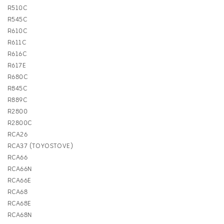
R510C
R545C
R610C
R611C
R616C
R617E
R680C
R845C
R889C
R2800
R2800C
RCA26
RCA37 (TOYOSTOVE)
RCA66
RCA66N
RCA66E
RCA68
RCA68E
RCA68N