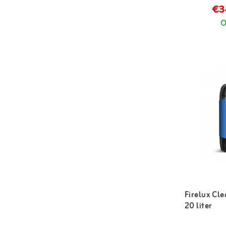
€3
O
Firelux Cl
20 liter