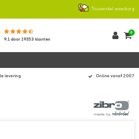
Thuiswinkel waarborg
0
9.1
door
19353
klanten
le levering
Online vanaf 2007