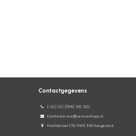
Contactgegevens
(+31) (0) (598) 381 001
klantenservice@serviceshops.nl
Hoofdstraat 190 9601 EM Hoogezand