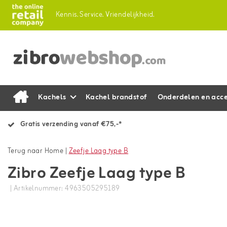
Kennis.
Service.
Vriendelijkheid.
Kachels
Kachel brandstof
Onderdelen en acce
Gratis verzending vanaf €75,-*
Terug naar Home
|
Zeefje Laag type B
Zibro Zeefje Laag type B
| Artikelnummer: 4963505295189