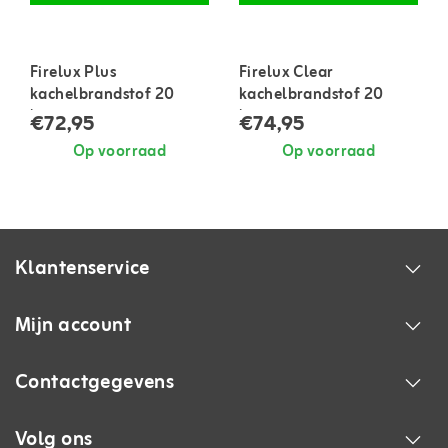
Firelux Plus
Firelux Clear
kachelbrandstof 20
kachelbrandstof 20
liter
liter
€72,95
€74,95
Op voorraad
Op voorraad
Klantenservice
Mijn account
Contactgegevens
Volg ons