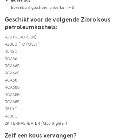
Materiaal:
Bovenkant glasfiber, onderkant vilt
Geschikt voor de volgende Zibro kous
petroleumkachels:
R25 (KERO-SUN)
R2800 (TOYOSET)
R545C
RCA66
RCA66B
RCA66E
RCA68
RCA680
RCA68B
RCA68E
R510C
R680C
ZK TERRASHEATER (Moonlighter)
Zelf een kous vervangen?