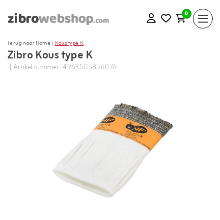
0
Terug naar Home
|
Kous type K
Zibro Kous type K
| Artikelnummer: 4963505856076