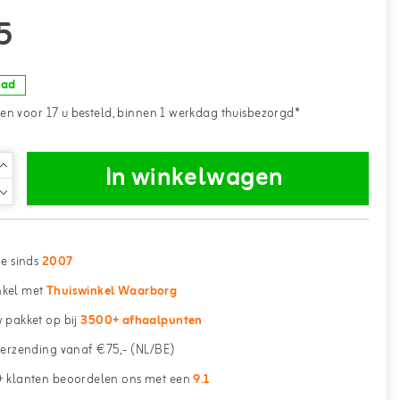
5
aad
n voor 17 u besteld, binnen 1 werkdag thuisbezorgd*
In winkelwagen
ne sinds
2007
kel met
Thuiswinkel Waarborg
 pakket op bij
3500+ afhaalpunten
erzending vanaf €75,- (NL/BE)
 klanten beoordelen ons met een
9.1