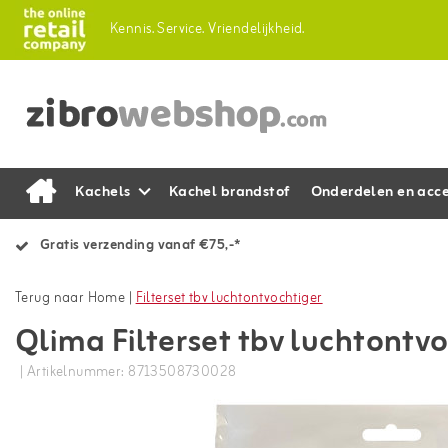
Kennis.
Service.
Vriendelijkheid.
Kachels
Kachel brandstof
Onderdelen en acce
Gratis verzending vanaf €75,-*
Terug naar Home
|
Filterset tbv luchtontvochtiger
Qlima Filterset tbv luchtontv
| Artikelnummer: 8713508730028