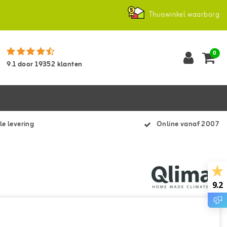
Thuiswinkel waarborg
0
9.1
door
19352
klanten
le levering
Online vanaf 2007
9.2