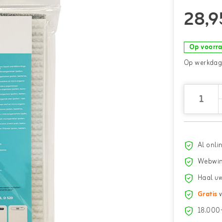
28,9
Op voorr
Op werkdage
Al onli
Webwin
Haal uw
Gratis
v
18.000+