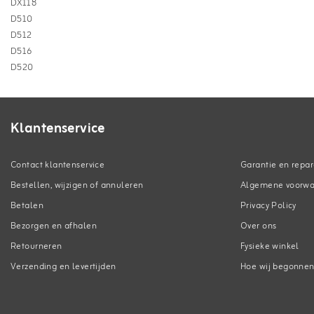
DX118
D510
D512
D516
D520
Klantenservice
Contact klantenservice
Garantie en repar
Bestellen, wijzigen of annuleren
Algemene voorw
Betalen
Privacy Policy
Bezorgen en afhalen
Over ons
Retourneren
Fysieke winkel
Verzending en levertijden
Hoe wij begonne