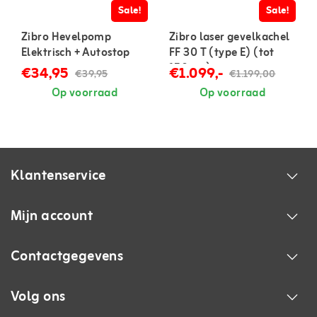
Sale!
Sale!
Zibro Hevelpomp
Zibro laser gevelkachel
Elektrisch + Autostop
FF 30 T (type E) (tot
150 m³)
€34,95
€1.099,-
€39,95
€1.199,00
Op voorraad
Op voorraad
Klantenservice
Mijn account
Contactgegevens
Volg ons