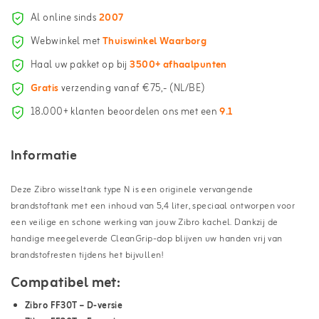
Al online sinds
2007
Webwinkel met
Thuiswinkel Waarborg
Haal uw pakket op bij
3500+ afhaalpunten
Gratis
verzending vanaf €75,- (NL/BE)
18.000+ klanten beoordelen ons met een
9.1
Informatie
Deze Zibro wisseltank type N is een originele vervangende
brandstoftank met een inhoud van 5,4 liter, speciaal ontworpen voor
een veilige en schone werking van jouw Zibro kachel. Dankzij de
handige meegeleverde CleanGrip-dop blijven uw handen vrij van
brandstofresten tijdens het bijvullen!
Compatibel met:
Zibro FF30T – D-versie