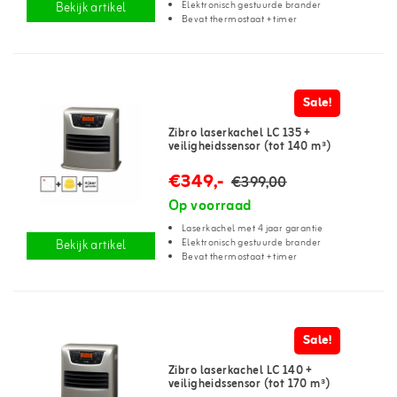
Elektronisch gestuurde brander
Bekijk artikel
Bevat thermostaat + timer
Sale!
Zibro laserkachel LC 135 +
veiligheidssensor (tot 140 m³)
€349,-
€399,00
Op voorraad
Laserkachel met 4 jaar garantie
Elektronisch gestuurde brander
Bekijk artikel
Bevat thermostaat + timer
Sale!
Zibro laserkachel LC 140 +
veiligheidssensor (tot 170 m³)