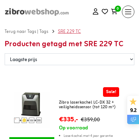
0
Terug naar Tags
|
Tags
SRE 229 TC
Producten getagd met SRE 229 TC
Sale!
Zibro laserkachel LC-DX 32 +
veiligheidssensor (tot 120 m³)
9.2
€335,-
€359,00
Op voorraad
Laserkachel met 4 jaar garantie