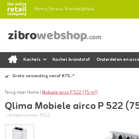
Kennis.
Service.
Vriendelijkheid.
Kachels
Kachel brandstof
Onderdelen en acce
Gratis verzending vanaf €75,-*
Terug naar Home
|
Mobiele airco P 522 (75 m³)
Qlima Mobiele airco P 522 (7
| Artikelnummer: P522