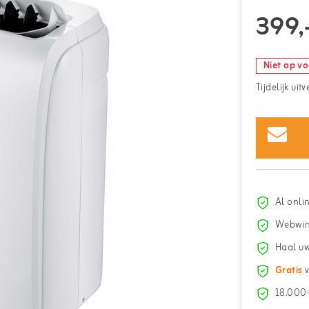
399,
Niet op v
Tijdelijk uit
Al onli
Webwin
Haal uw
Gratis
v
18.000+