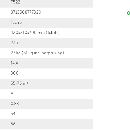
P522
8713508777320
O
Tectro
420x310x700 mm (lxbxh)
2.15
27 kg (31 kg incl. verpakking)
14.4
300
55-75 m³
A
0.83
54
56