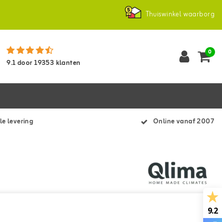
Thuiswinkel waarborg
0
9.1
door
19353
klanten
le levering
Online vanaf 2007
9.2