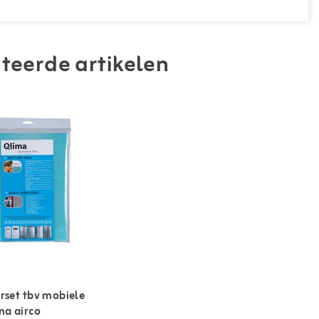
teerde artikelen
erset tbv mobiele
ma airco