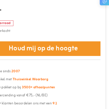
-
oorraad
verkocht
Houd mij op de hoogte
ne sinds
2007
kel met
Thuiswinkel Waarborg
 pakket op bij
3500+ afhaalpunten
erzending vanaf €75,- (NL/BE)
 klanten beoordelen ons met een
9.1