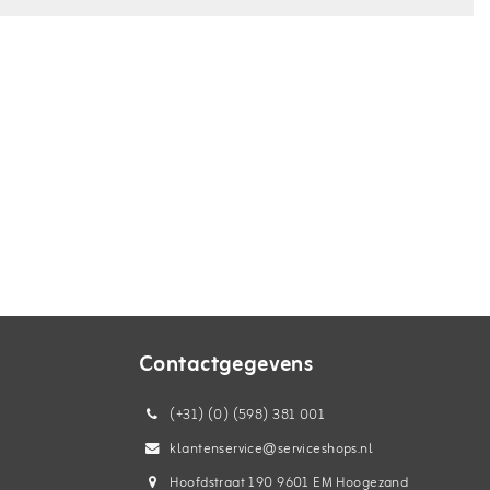
Contactgegevens
(+31) (0) (598) 381 001
klantenservice@serviceshops.nl
Hoofdstraat 190 9601 EM Hoogezand