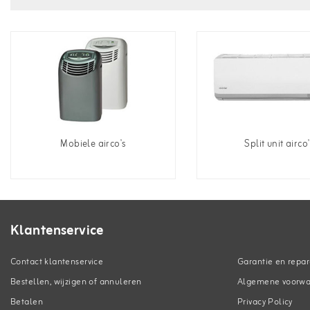
Mobiele airco's
Split unit airco'
Klantenservice
Contact klantenservice
Garantie en repar
Bestellen, wijzigen of annuleren
Algemene voorw
Betalen
Privacy Policy