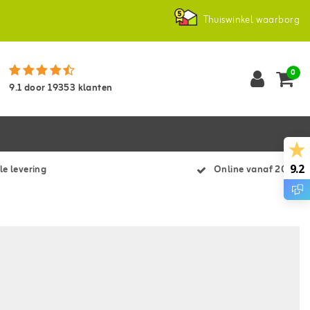
Thuiswinkel waarborg
0
9.1
door
19353
klanten
9.2
le levering
Online vanaf 2007