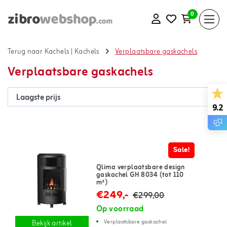
0
Terug naar Kachels
|
Kachels
Verplaatsbare gaskachels
Verplaatsbare gaskachels
9.2
Sale!
Qlima verplaatsbare design
gaskachel GH 8034 (tot 110
m³)
€249,-
€299,00
Op voorraad
Verplaatsbare gaskachel
Bekijk artikel