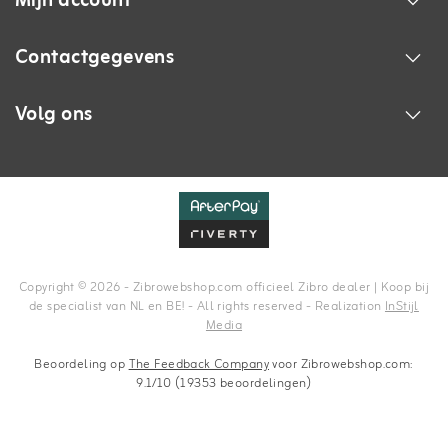
Mijn account
Contactgegevens
Volg ons
Copyright © 2026 - Zibrowebshop.com officieel Zibro dealer | Koop bij
de specialist van NL en BE! - All rights reserved - Realization
InStijl
Media
Beoordeling op
The Feedback Company
voor Zibrowebshop.com:
9.1/10 (19353 beoordelingen)